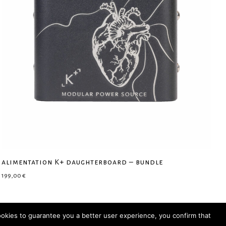
alimentation K+ daughterboard – bundle
199,00
€
ookies to guarantee you a better user experience, you confirm that