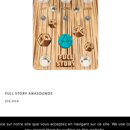
full story anasounds
279,00
€
ence sur notre site que vous acceptez en navigant sur ce site. We use c
you accept them by surfing on this website.