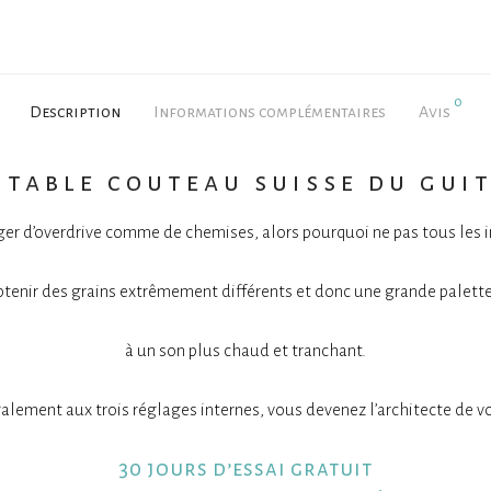
0
Description
Informations complémentaires
Avis
itable couteau suisse du gui
er d’overdrive comme de chemises, alors pourquoi ne pas tous les i
’obtenir des grains extrêmement différents et donc une grande palett
à un son plus chaud et tranchant.
alement aux trois réglages internes, vous devenez l’architecte de vo
30 jours d’essai gratuit