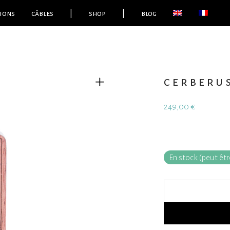
ions
câbles
|
shop
|
blog
cerberu
249,00
€
En stock (peut ê