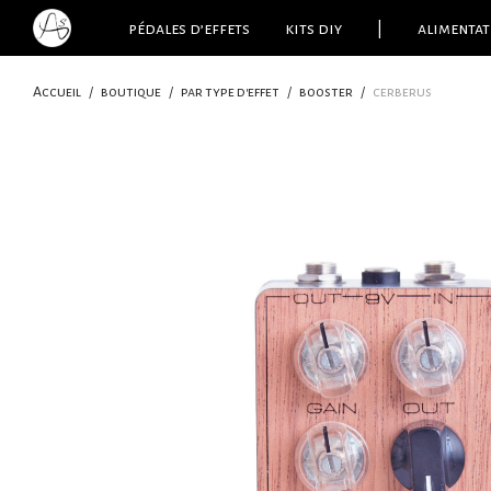
pédales d’effets
kits diy
|
alimentat
Accueil
/
boutique
/
par type d'effet
/
booster
/
cerberus