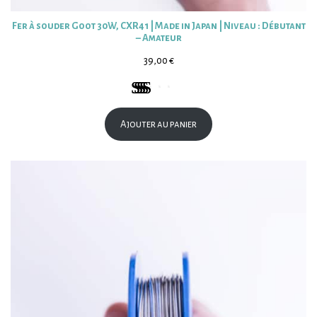
Fer à souder Goot 30W, CXR41 | Made in Japan | Niveau : Débutant
– Amateur
39,00
€
Noté
1
5.00
sur 5 basé
Ajouter au panier
sur
notation
client