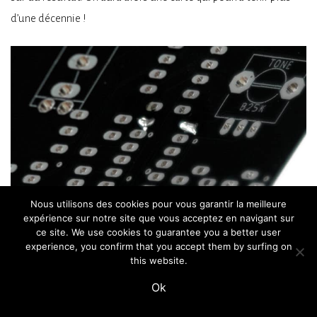
d’une décennie !
Nous utilisons des cookies pour vous garantir la meilleure
Celle-ci devrait tenir dans le temps ! La découpe des pattes est
expérience sur notre site que vous acceptez en navigant sur
ce site. We use cookies to guarantee you a better user
juste au dessus du dôme de soudure.
experience, you confirm that you accept them by surfing on
this website.
Tu as réussi à faire une belle soudure en dôme comme sur cet
Ok
exemple ?