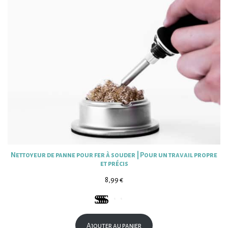
Nettoyeur de panne pour fer à souder | Pour un travail propre
et précis
8,99
€
Noté
1
5.00
sur 5 basé
Ajouter au panier