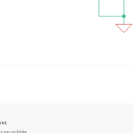
ire
ra pas publiée.