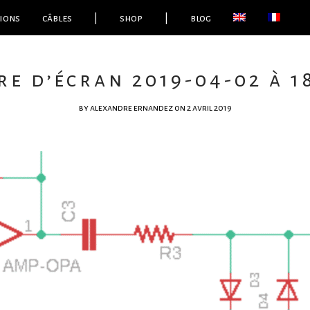
ions
câbles
|
shop
|
blog
e d’écran 2019-04-02 à 1
by
alexandre ernandez
on 2 avril 2019