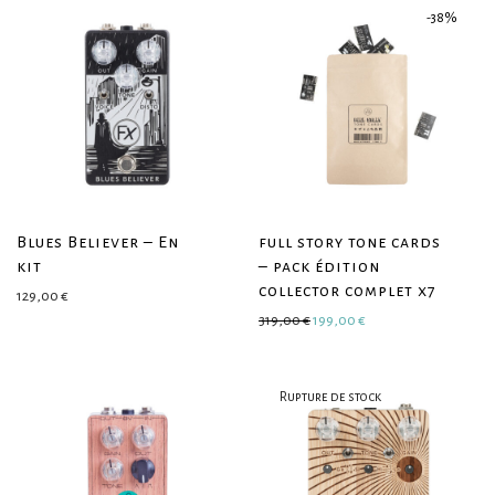
-
38
%
Blues Believer – En
full story tone cards
kit
– pack édition
collector complet x7
129,00
€
Le prix initial était : 319,00 €.
Le prix actuel est : 1
319,00
€
199,00
€