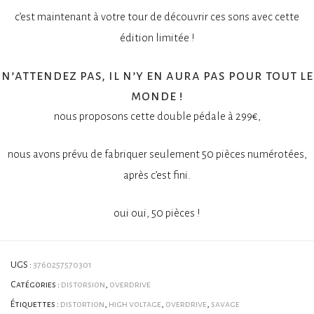
c’est maintenant à votre tour de découvrir ces sons avec cette
édition limitée !
n’attendez pas, il n’y en aura pas pour tout le
monde !
nous proposons cette double pédale à 299€,
nous avons prévu de fabriquer seulement 50 pièces numérotées,
après c’est fini.
oui oui, 50 pièces !
UGS :
3760257570301
Catégories :
distorsion
,
overdrive
Étiquettes :
distortion
,
high voltage
,
overdrive
,
savage