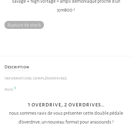
savage + high voltage = ampli démoniaque proche d’un
jcm800 !
Rupture de stock
Description
Informations complémentaires
0
Avis
1 overdrive, 2 overdrives…
nous sommes ravis de vous présenter cette double pédale
d’overdrive, un nouveau format pour anasounds !