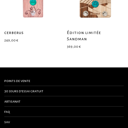
cerberus
Édition limitée
Sandman
249,00
€
369,00
€
points de vente
30 jours d’essai gratuit
artisanat
faq
sav