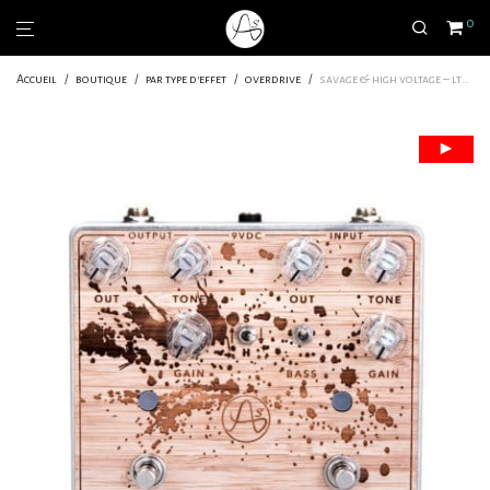
0
Accueil
/
boutique
/
par type d'effet
/
overdrive
/
savage & high voltage – ltd edition