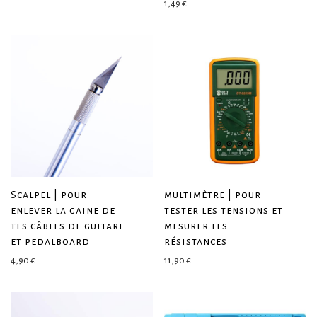
1,49
€
Scalpel | pour
multimètre | pour
enlever la gaine de
tester les tensions et
tes câbles de guitare
mesurer les
et pedalboard
résistances
4,90
€
11,90
€