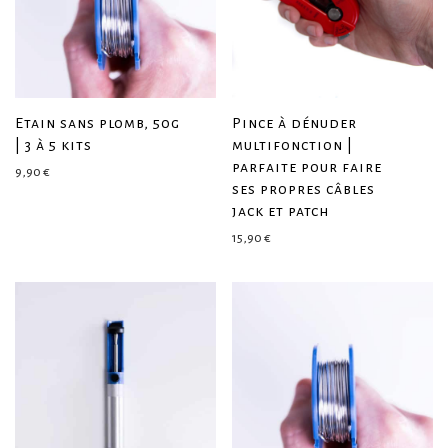
Etain sans plomb, 50g
Pince à dénuder
| 3 à 5 kits
multifonction |
parfaite pour faire
9,90
€
ses propres câbles
jack et patch
15,90
€