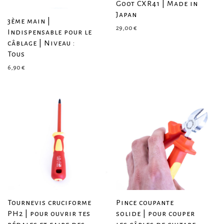
Goot CXR41 | Made in
Japan
3ème main |
29,00
€
Indispensable pour le
câblage | Niveau :
Tous
6,90
€
Tournevis cruciforme
Pince coupante
PH2 | pour ouvrir tes
solide | pour couper