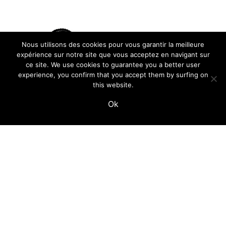
Nous utilisons des cookies pour vous garantir la meilleure
expérience sur notre site que vous acceptez en navigant sur
ce site. We use cookies to guarantee you a better user
experience, you confirm that you accept them by surfing on
this website.
Ok
extracteur de fumée
pour soudure
499,00
€
27 résultats affichés
↑ Haut