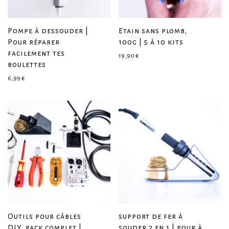
Pompe à dessouder |
Etain sans plomb,
Pour réparer
100g | 5 à 10 kits
facilement tes
19,90
€
boulettes
6,99
€
Outils pour câbles
support de fer à
DIY, pack complet |
souder 2 en 1 | pour à