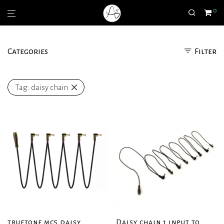
0
Categories
Filter
Tag:
daisy chain
truetone mc5 daisy
Daisy chain 1 input to