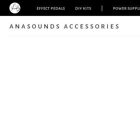
effect pedals
diy kits
|
power suppl
anasounds accessories