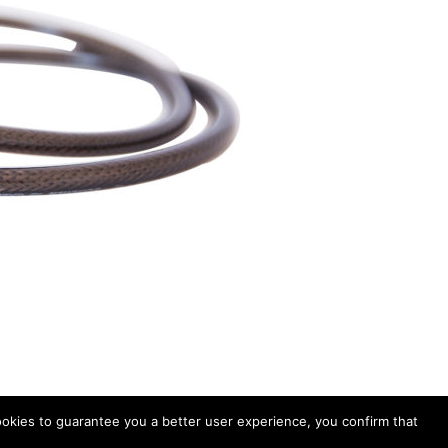
ookies to guarantee you a better user experience, you confirm that