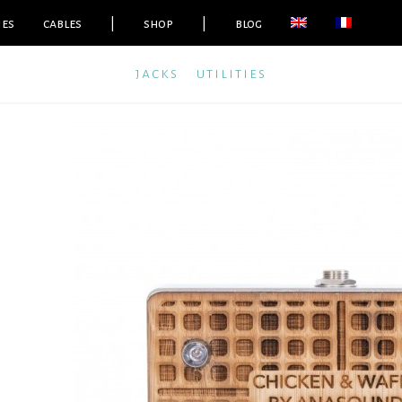
ies
cables
|
shop
|
blog
jacks
utilities