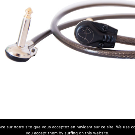
s
ence sur notre site que vous acceptez en navigant sur ce site. We use c
you accept them by surfing on this website.