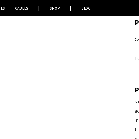
ies
cables
|
shop
|
blog
P
Ca
Ta
P
si
ac
in
fa
mo