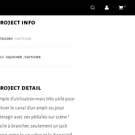
0
roject info
tegory :
switcher
gs :
squicher
,
switcher
roject detail
mple d’utilisation mais très utile pour
tiver le canal d’un ampli ou pour
teragir avec ses pédales sur scène !
cile à brancher, seulement un jack
no entre le squicher et le dispositif