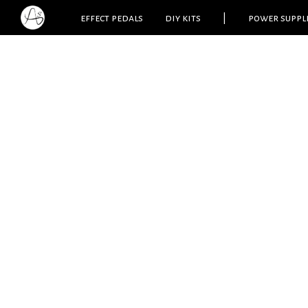
effect pedals
diy kits
|
power suppl