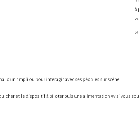
à 
vo
SH
anal d’un ampli ou pour interagir avec ses pédales sur scène !
icher et le dispositif à piloter puis une alimentation 9v si vous souh