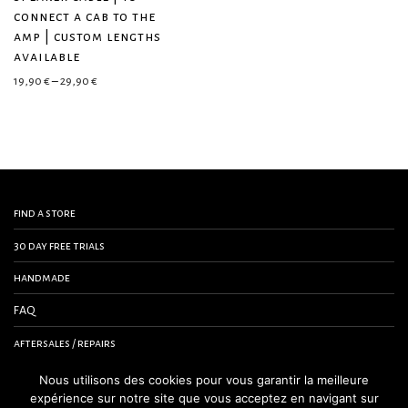
connect a cab to the
amp | custom lengths
available
Price range: 19,90 € through 29,90 €
19,90
€
–
29,90
€
find a store
30 day free trials
handmade
FAQ
aftersales / repairs
contact us
Nous utilisons des cookies pour vous garantir la meilleure
expérience sur notre site que vous acceptez en navigant sur