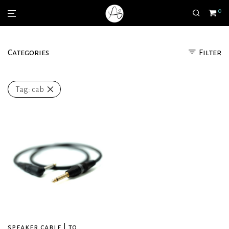
0
Categories
Filter
Tag:
cab
speaker cable | to